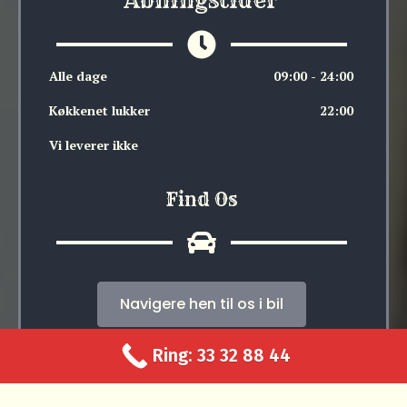
Åbningstider
Alle dage
09:00 - 24:00
Køkkenet lukker
22:00
Vi leverer ikke
Find Os
Navigere hen til os i bil
Ring: 33 32 88 44
Navigere hen til os gående