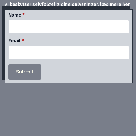
Vi beskytter selvfølgelig dine oplysninger, læs mere her
Name
*
Email
*
Submit