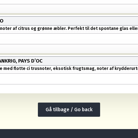
TO
oter af citrus og grønne æbler. Perfekt til det spontane glas eller
NKRIG, PAYS D’OC
d flotte ci trusnoter, eksotisk frugtsmag, noter af krydderurter 
Gå tilbage / Go back