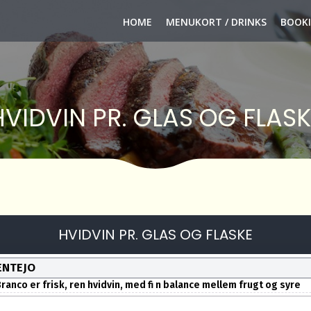
HOME
MENUKORT / DRINKS
BOOK
HVIDVIN PR. GLAS OG FLASK
HVIDVIN PR. GLAS OG FLASKE
ENTEJO
ranco er frisk, ren hvidvin, med fi n balance mellem frugt og syre