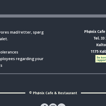
Phønix Cafe
vores mad/retter, spørg
Tel. 33
alet.
Kulto
1175 Kø
tolerances
mployees regarding your
ts
© Phønix Cafe & Restaurant