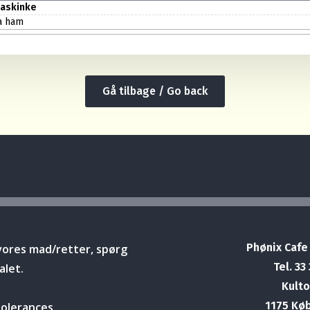
maskinke
a ham
Gå tilbage / Go back
Phønix Cafe
vores mad/retter, spørg
Tel. 33
alet.
Kulto
1175 Kø
tolerances