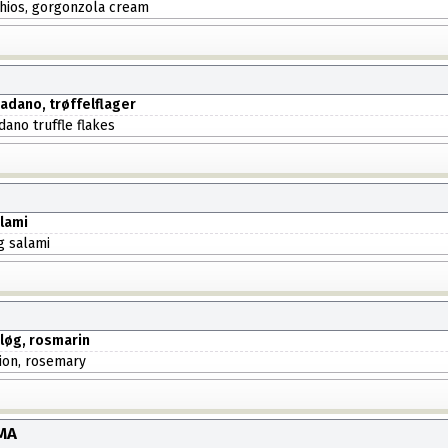
chios, gorgonzola cream
adano, trøffelflager
dano truffle flakes
lami
g salami
 løg, rosmarin
nion, rosemary
MA