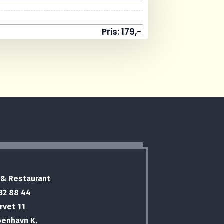
Pris: 179,-
 & Restaurant
 32 88 44
rvet 11
benhavn K.