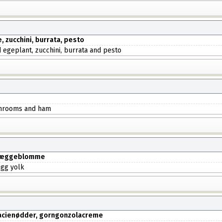
, zucchini, burrata, pesto
d egeplant, zucchini, burrata and pesto
ushrooms and ham
r, æggeblomme
egg yolk
tacienødder, gorngonzolacreme