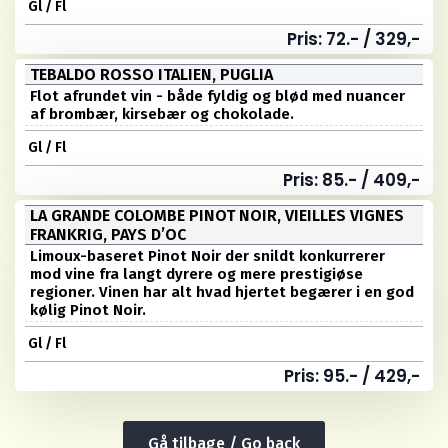
Gl / Fl
Pris: 72.- / 329,-
TEBALDO ROSSO ITALIEN, PUGLIA
Flot afrundet vin - både fyldig og blød med nuancer
af brombær, kirsebær og chokolade.
Gl / Fl
Pris: 85.- / 409,-
LA GRANDE COLOMBE PINOT NOIR, VIEILLES VIGNES
FRANKRIG, PAYS D’OC
Limoux-baseret Pinot Noir der snildt konkurrerer
mod vine fra langt dyrere og mere prestigiøse
regioner. Vinen har alt hvad hjertet begærer i en god
kølig Pinot Noir.
Gl / Fl
Pris: 95.- / 429,-
Gå tilbage / Go back